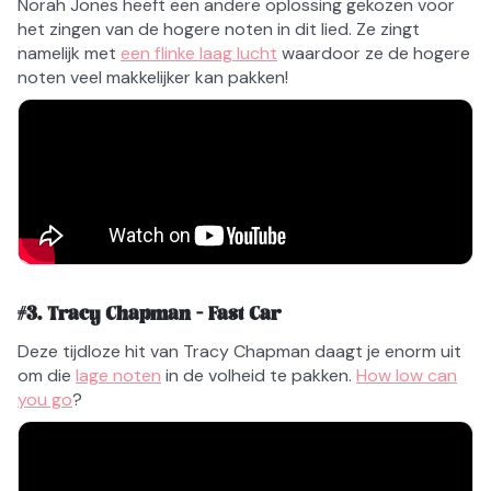
Norah Jones heeft een andere oplossing gekozen voor
het zingen van de hogere noten in dit lied. Ze zingt
namelijk met
een flinke laag lucht
waardoor ze de hogere
noten veel makkelijker kan pakken!
#
3
.
Tracy Chapman - Fast Car
Deze tijdloze hit van Tracy Chapman daagt je enorm uit
om die
lage noten
in de volheid te pakken.
How low can
you go
?